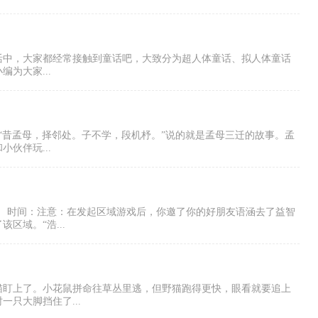
活中，大家都经常接触到童话吧，大致分为超人体童话、拟人体童话
为大家...
“昔孟母，择邻处。子不学，段机杼。”说的就是孟母三迁的故事。孟
伙伴玩...
者： 时间：注意：在发起区域游戏后，你邀了你的好朋友语涵去了益智
区域。“浩...
猫盯上了。小花鼠拼命往草丛里逃，但野猫跑得更快，眼看就要追上
只大脚挡住了...