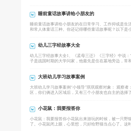
睡前童话故事讲给小朋友的
睡前童话故事讲给小朋友的在日常学习、工作抑或是生
和常人体童话三种。你还记得哪些童话故事呢？以下是小编
幼儿三字经故事大全
幼儿三字经故事大全1、《孟母三迁》《三字经》中说：
子是战国时期的大学问家，他最先是住在墓地旁边，常和小
大班幼儿学习故事案例
大班幼儿学习故事案例“小领导”琪琪观察对象： 观察
区，你们俩进入区域后，又有三个小朋友也自主的选择了该
小花鼠：我要报答你
小花鼠：我要报答你小花鼠出来游玩的时候，被一只野
了。小花鼠闭上眼，心里想，只好给野猫当点心了。这时一