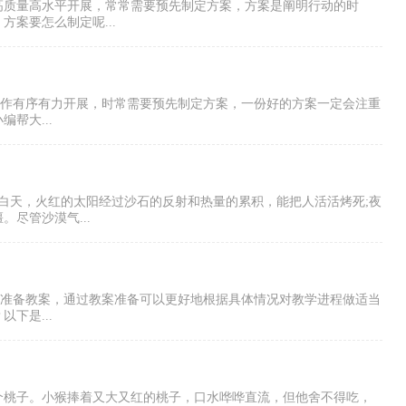
高质量高水平开展，常常需要预先制定方案，方案是阐明行动的时
案要怎么制定呢...
或工作有序有力开展，时常需要预先制定方案，一份好的方案一定会注重
帮大...
白天，火红的太阳经过沙石的反射和热量的累积，能把人活活烤死;夜
尽管沙漠气...
需要准备教案，通过教案准备可以更好地根据具体情况对教学进程做适当
下是...
个桃子。小猴捧着又大又红的桃子，口水哗哗直流，但他舍不得吃，