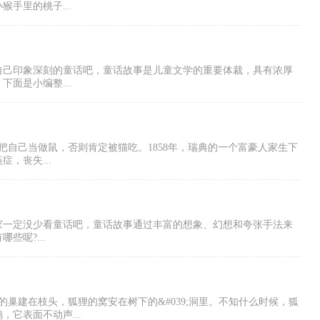
手里的桃子...
自己印象深刻的童话吧，童话故事是儿童文学的重要体裁，具有浓厚
面是小编整...
把自己当做鼠，否则肯定被猫吃。1858年，瑞典的一个富豪人家生下
，丧失...
家一定没少看童话吧，童话故事通过丰富的想象、幻想和夸张手法来
呢?...
巢建在枝头，狐狸的窝安在树下的&#039;洞里。不知什么时候，狐
它表面不动声...