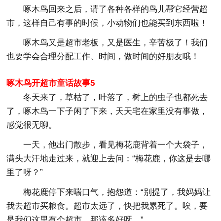
啄木鸟回来之后，请了各种各样的鸟儿帮它经营超
市，这样自己有事的时候，小动物们也能买到东西啦！
啄木鸟又是超市老板，又是医生，辛苦极了！我们
也要学会合理分配工作、时间，做时间的好朋友哦！
啄木鸟开超市童话故事5
冬天来了，草枯了，叶落了，树上的虫子也都死去
了，啄木鸟一下子闲了下来，天天宅在家里没有事做，
感觉很无聊。
一天，他出门散步，看见梅花鹿背着一个大袋子，
满头大汗地走过来，就迎上去问：“梅花鹿，你这是去哪
里了呀？”
梅花鹿停下来喘口气，抱怨道：“别提了，我妈妈让
我去超市买粮食。超市太远了，快把我累死了。唉，要
是我们这里有个超市，那该多好呀。”