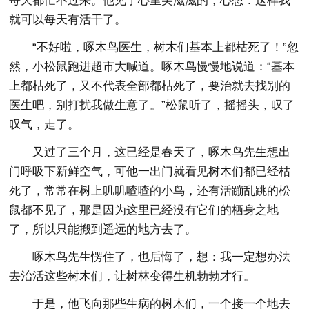
每天都忙不过来。他见了心里美滋滋的，心想：这样我
就可以每天有活干了。
“不好啦，啄木鸟医生，树木们基本上都枯死了！”忽
然，小松鼠跑进超市大喊道。啄木鸟慢慢地说道：“基本
上都枯死了，又不代表全部都枯死了，要治就去找别的
医生吧，别打扰我做生意了。”松鼠听了，摇摇头，叹了
叹气，走了。
又过了三个月，这已经是春天了，啄木鸟先生想出
门呼吸下新鲜空气，可他一出门就看见树木们都已经枯
死了，常常在树上叽叽喳喳的小鸟，还有活蹦乱跳的松
鼠都不见了，那是因为这里已经没有它们的栖身之地
了，所以只能搬到遥远的地方去了。
啄木鸟先生愣住了，也后悔了，想：我一定想办法
去治活这些树木们，让树林变得生机勃勃才行。
于是，他飞向那些生病的树木们，一个接一个地去