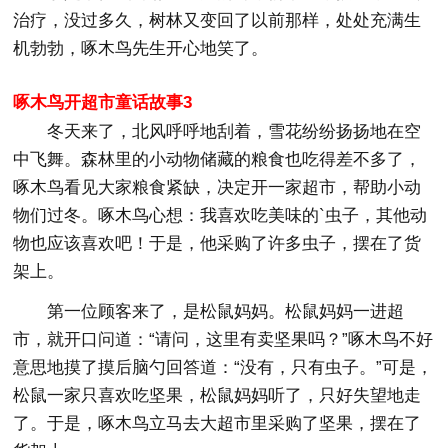
治疗，没过多久，树林又变回了以前那样，处处充满生
机勃勃，啄木鸟先生开心地笑了。
啄木鸟开超市童话故事3
冬天来了，北风呼呼地刮着，雪花纷纷扬扬地在空
中飞舞。森林里的小动物储藏的粮食也吃得差不多了，
啄木鸟看见大家粮食紧缺，决定开一家超市，帮助小动
物们过冬。啄木鸟心想：我喜欢吃美味的`虫子，其他动
物也应该喜欢吧！于是，他采购了许多虫子，摆在了货
架上。
第一位顾客来了，是松鼠妈妈。松鼠妈妈一进超
市，就开口问道：“请问，这里有卖坚果吗？”啄木鸟不好
意思地摸了摸后脑勺回答道：“没有，只有虫子。”可是，
松鼠一家只喜欢吃坚果，松鼠妈妈听了，只好失望地走
了。于是，啄木鸟立马去大超市里采购了坚果，摆在了