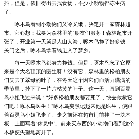
抖，但是，依旧得出去找食物，不少小动物都冻生病
了。
啄木鸟看到小动物们又冷又饿，决定开一家森林超
市。它心想：我要为森林里的`朋友们服务！森林超市开
张了，开业第一天就是人山人海，啄木鸟挣了好多钱。
关门之后，啄木鸟拿着钱进入了梦乡。
每一天啄木鸟都努力挣钱。但是，啄木鸟忘了它原
来是个大名顶顶的医生呀！没有它，森林里的松柏朋友
们失去了翠绿的叶子，在冬天这个因它们而活力满满的
季节里，掉下了一片片枯黄的叶子。这一天，直到百灵
鸟小姐飞过来说：“好多松柏朋友都要死了，快去救救它
们吧！啄木鸟医生！”啄木鸟突然记起来他是医生，便跟
着百灵鸟小姐飞走了。走之前还在超市门前挂了一块木
板，上面写着“休息中”。前来买东西的小动物们看到这个
木板便失望地离开了。