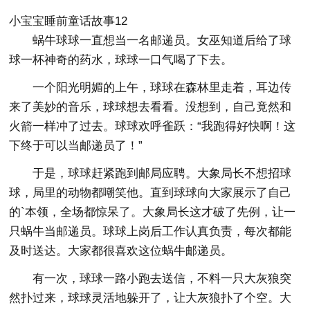
小宝宝睡前童话故事12
蜗牛球球一直想当一名邮递员。女巫知道后给了球
球一杯神奇的药水，球球一口气喝了下去。
一个阳光明媚的上午，球球在森林里走着，耳边传
来了美妙的音乐，球球想去看看。没想到，自己竟然和
火箭一样冲了过去。球球欢呼雀跃：“我跑得好快啊！这
下终于可以当邮递员了！”
于是，球球赶紧跑到邮局应聘。大象局长不想招球
球，局里的动物都嘲笑他。直到球球向大家展示了自己
的`本领，全场都惊呆了。大象局长这才破了先例，让一
只蜗牛当邮递员。球球上岗后工作认真负责，每次都能
及时送达。大家都很喜欢这位蜗牛邮递员。
有一次，球球一路小跑去送信，不料一只大灰狼突
然扑过来，球球灵活地躲开了，让大灰狼扑了个空。大