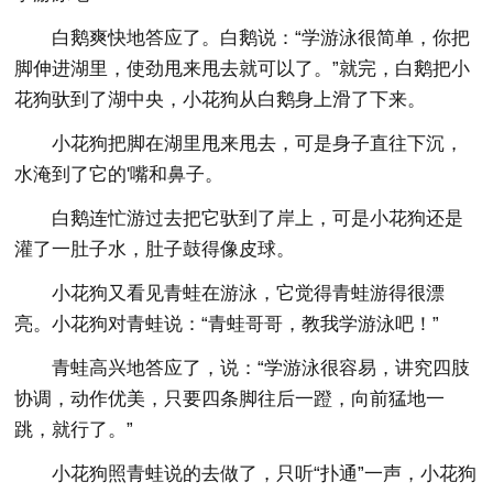
白鹅爽快地答应了。白鹅说：“学游泳很简单，你把
脚伸进湖里，使劲甩来甩去就可以了。”就完，白鹅把小
花狗驮到了湖中央，小花狗从白鹅身上滑了下来。
小花狗把脚在湖里甩来甩去，可是身子直往下沉，
水淹到了它的'嘴和鼻子。
白鹅连忙游过去把它驮到了岸上，可是小花狗还是
灌了一肚子水，肚子鼓得像皮球。
小花狗又看见青蛙在游泳，它觉得青蛙游得很漂
亮。小花狗对青蛙说：“青蛙哥哥，教我学游泳吧！”
青蛙高兴地答应了，说：“学游泳很容易，讲究四肢
协调，动作优美，只要四条脚往后一蹬，向前猛地一
跳，就行了。”
小花狗照青蛙说的去做了，只听“扑通”一声，小花狗