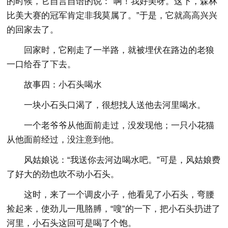
的时候，它自言自语的说：“啊！我好美呀。这下，森林
比美大赛的冠军肯定非我莫属了。”于是，它就高高兴兴
的回家去了。
回家时，它刚走了一半路，就被埋伏在路边的老狼
一口给吞了下去。
故事四：小石头喝水
一块小石头口渴了，很想找人送他去河里喝水。
一个老爷爷从他面前走过，没发现他；一只小花猫
从他面前经过，没注意到他。
风姑娘说：“我送你去河边喝水吧。”可是，风姑娘费
了好大的劲也吹不动小石头。
这时，来了一个调皮小子，他看见了小石头，弯腰
捡起来，使劲儿一甩胳膊，“嗖”的一下，把小石头扔进了
河里，小石头这回可是喝了个饱。