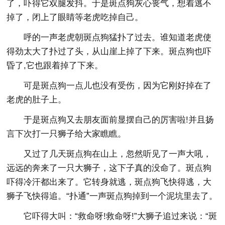
了，吓得它双腿发抖。于是斑点狗灰心丧气，想着逃不
掉了，闭上了眼睛等老虎吃掉自己。
呼的一声老虎朝斑点狗猛扑了过去。谁知道老虎使
得劲太大了扑过了头，从山崖上掉了下来。斑点狗也吓
昏了,它也跟着掉了下来。
可是斑点狗一点儿也没有受伤，因为它刚好掉在了
老虎的肚子上。
于是斑点狗又去朋友面前显摆自己的厉害啦!并且扬
言下次打一只狮子给大家瞧瞧。
又过了几天斑点狗在山上，忽然听见了一声大吼，
远远的奔来了一只大狮子，这下子真的没命了。斑点狗
吓得冷汗都出来了。它转身就逃，斑点狗飞快得逃，大
狮子飞快得追。“扑通”一声斑点狗掉到一个泥坑里去了。
它吓得大叫：“救命呀!救命呀!”大狮子追过来说：“斑