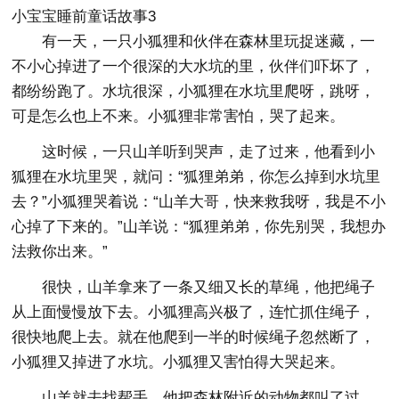
小宝宝睡前童话故事3
有一天，一只小狐狸和伙伴在森林里玩捉迷藏，一
不小心掉进了一个很深的大水坑的里，伙伴们吓坏了，
都纷纷跑了。水坑很深，小狐狸在水坑里爬呀，跳呀，
可是怎么也上不来。小狐狸非常害怕，哭了起来。
这时候，一只山羊听到哭声，走了过来，他看到小
狐狸在水坑里哭，就问：“狐狸弟弟，你怎么掉到水坑里
去？”小狐狸哭着说：“山羊大哥，快来救我呀，我是不小
心掉了下来的。”山羊说：“狐狸弟弟，你先别哭，我想办
法救你出来。”
很快，山羊拿来了一条又细又长的草绳，他把绳子
从上面慢慢放下去。小狐狸高兴极了，连忙抓住绳子，
很快地爬上去。就在他爬到一半的时候绳子忽然断了，
小狐狸又掉进了水坑。小狐狸又害怕得大哭起来。
山羊就去找帮手，他把森林附近的动物都叫了过