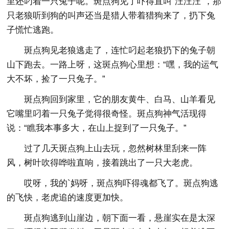
里还叼着一只兔子呢。斑点狗见了吓得直叫“汪汪汪”，那
只老狼听到狗的叫声还当是猎人带着猎狗来了，扔下兔
子慌忙逃跑。
斑点狗见老狼逃走了，连忙叼起老狼扔下的兔子朝
山下跑去。一路上呀，这斑点狗心里想：“嘿，我的运气
大不坏，捡了一只兔子。”
斑点狗回到家里，它的朋友黄牛、白马、山羊看见
它嘴里叼着一只兔子觉得很奇怪。斑点狗神气活现得
说：“瞧我本事多大，在山上捉到了一只兔子。”
过了几天斑点狗上山去玩，忽然树林里刮来一阵
风，树叶吹得哗啦直响，接着跳出了一只大老虎。
哎呀，我的`妈呀，斑点狗吓得魂都飞了。斑点狗逃
的飞快，老虎追的速度更加快。
斑点狗逃到山崖边，朝下面一看，悬崖实在是太深