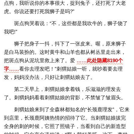
点狗，我听说你的本事很大，捉到兔子，还打死了大老
虎。你说还要打死我狮子是吗?”
斑点狗哭着说：“不，这些都是我吹牛的，狮子饶了
我吧!”
狮子把身子一抖，抖下了一张皮来。喔，原来狮子
是白马装扮的。这时黄牛和山羊也都从树丛里走出来，
把斑点狗从泥坑里救上来了。爱
……此处隐藏8190个
字……
看你去理发吧！”刺猬姑娘一听，就吵着要去理
发，妈妈没办法，只好让刺猬姑娘去了。
第二天早上，刺猬姑娘拿着钱，乐滋滋的理发去
了。刺猬妈妈看着刺猬姑娘的背影，不禁皱了皱眉头。
刺猬姑娘来到了全森林都知名的“长颈鹿理发”，它来
到店里，长颈鹿阿姨热情的招待了它。当刺猬姑娘拔完
全身的刺的时候，它照了照镜子，当看到自己的新造型