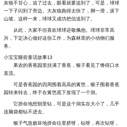
灰狼不甘心，追了过去，眼看就要追到了，可是，球球
一下子闪到了旁边。大灰狼跑得太快了，脚一滑，滚下
山坡。这样一来，球球又成功把信送到了。
从此，大家不但喜欢球球还敬佩他。球球非常高
兴，下定决心做好这份工作，为森林里的小动物们服
务。
小宝宝睡前童话故事13
果农的香蕉园里挂满了香蕉，猴子看见了馋得口水
直流。
可是香蕉园的四周围着高高的篱笆，猴子围着香蕉
园转来转去，终于在篱笆底下发现了一个洞。
它拼命地想朝里钻，可是这个洞实在大小了，几乎
连脑袋都钻不进去。
猴子气急败坏地拼命往里挤呀，钻呀，再次钻呀，