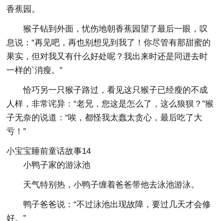
香蕉园。
猴子钻到外面，忧伤地朝香蕉园望了最后一眼，叹
息说：“再见吧，再也别想见到我了！你尽管有那甜蜜的
果实，但对我又有什么好处呢？我出来时还是同进去时
一样的`消瘦。”
恰巧另一只猴子路过，看见这只猴子已经瘦的不成
人样，非常诧异：“老兄，您这是怎么了，这么狼狈？”猴
子无奈的说道：“唉，都怪我太蠢太贪心，最后吃了大
亏！”
小宝宝睡前童话故事14
小鸭子家的游泳池
天气特别热，小鸭子缠着爸爸带他去泳池游泳。
鸭子爸爸说：“不过泳池出现故障，要过几天才会修
好。”