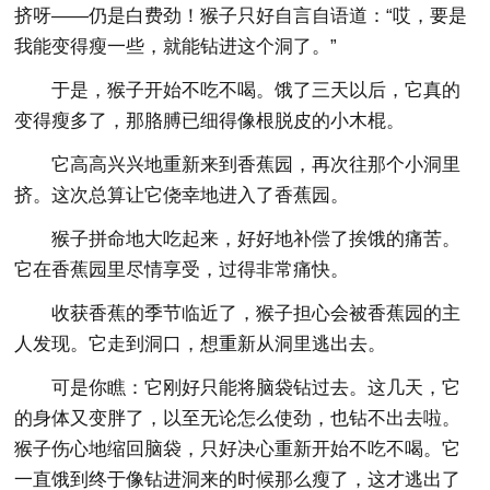
挤呀——仍是白费劲！猴子只好自言自语道：“哎，要是
我能变得瘦一些，就能钻进这个洞了。”
于是，猴子开始不吃不喝。饿了三天以后，它真的
变得瘦多了，那胳膊已细得像根脱皮的小木棍。
它高高兴兴地重新来到香蕉园，再次往那个小洞里
挤。这次总算让它侥幸地进入了香蕉园。
猴子拼命地大吃起来，好好地补偿了挨饿的痛苦。
它在香蕉园里尽情享受，过得非常痛快。
收获香蕉的季节临近了，猴子担心会被香蕉园的主
人发现。它走到洞口，想重新从洞里逃出去。
可是你瞧：它刚好只能将脑袋钻过去。这几天，它
的身体又变胖了，以至无论怎么使劲，也钻不出去啦。
猴子伤心地缩回脑袋，只好决心重新开始不吃不喝。它
一直饿到终于像钻进洞来的时候那么瘦了，这才逃出了