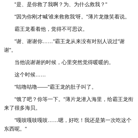
"是、是你救了我啊？为、为什么救我？"
"因为你刚才喊'谁来救救我'呀。"薄片龙微笑着说。
霸王龙看着他，觉得不可思议。
"谢、谢谢你……"霸王龙从来没有对别人说过"谢
谢"。
当他说谢谢的时候，心里突然觉得暖暖的。
这个时候……
"咕噜咕噜——"霸王龙的肚子叫了。
"饿了吧？你等一下。"薄片龙潜入海里，给霸王龙衔
来了很多海贝。
"嘎吱嘎吱嘎吱……嗯，好吃！我还是第一次吃这个
东西呢。"