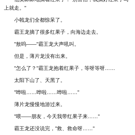
上就走。"
小戟龙们全都惊呆了。
霸王龙摘了很多红果子，向海边走去。
"敖呜——"霸王龙大声吼叫。
但是，薄片龙没有出来。
"怎么了？"霸王龙抱着红果子，等呀等呀……
太阳下山了、天黑了。
"哗啦……哗啦……哗啦……"
薄片龙慢慢地游过来。
"喂——朋友，今天我带红果子来……"
霸王龙还没说完，"救、救命呀……"