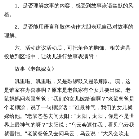
1、是否理解故事的内容，感受到故事诙谐幽默的风
格。
2、是否能用语言和肢体动作大胆表现自己对故事的
理解。
六、活动建议活动后，可把角色的胸饰、相关道具
投放到区域中，让幼儿进行故事表演附：
故事《老鼠嫁女》
叽里啦、叽里啦，又是敲锣鼓又是吹喇叭。咦，这
是谁家在办喜事啊？原来是老鼠家有个女儿要出嫁。老
鼠妈妈问老鼠爸爸："我们的女儿嫁给谁啊？"老鼠爸爸是
个老糊涂，说了一句糊涂话："谁最神气，我们的女儿就
嫁给他。"老鼠爸爸去问太阳："太阳，太阳，你是不是世
界上最神气的呀？"太阳说："乌云会遮住我，看见乌云我
就害怕。"老鼠爸爸又去问乌云，乌云说："大风会吹走