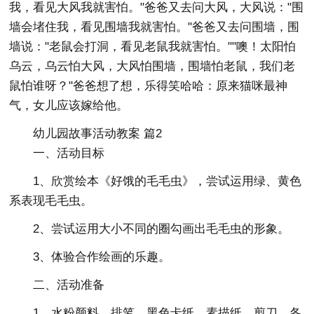
我，看见大风我就害怕。"爸爸又去问大风，大风说："围
墙会堵住我，看见围墙我就害怕。"爸爸又去问围墙，围
墙说："老鼠会打洞，看见老鼠我就害怕。""噢！太阳怕
乌云，乌云怕大风，大风怕围墙，围墙怕老鼠，我们老
鼠怕谁呀？"爸爸想了想，乐得笑哈哈：原来猫咪最神
气，女儿应该嫁给他。
幼儿园故事活动教案 篇2
一、活动目标
1、欣赏绘本《好饿的毛毛虫》，尝试运用绿、黄色
系表现毛毛虫。
2、尝试运用大小不同的圈勾画出毛毛虫的形象。
3、体验合作绘画的乐趣。
二、活动准备
1、水粉颜料，排笔，黑色卡纸，素描纸，剪刀，各