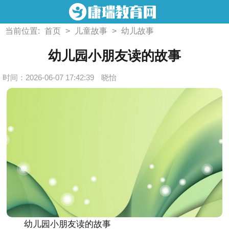
当前位置:
首页
>
儿童故事
>
幼儿故事
幼儿园小朋友读的故事
时间：2026-06-07 17:42:39
晓怡
幼儿园小朋友读的故事