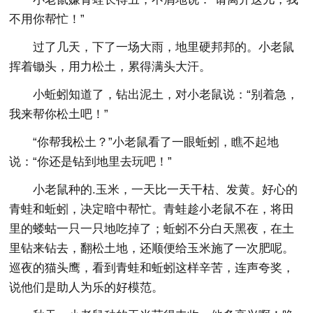
不用你帮忙！”
过了几天，下了一场大雨，地里硬邦邦的。小老鼠
挥着锄头，用力松土，累得满头大汗。
小蚯蚓知道了，钻出泥土，对小老鼠说：“别着急，
我来帮你松土吧！”
“你帮我松土？”小老鼠看了一眼蚯蚓，瞧不起地
说：“你还是钻到地里去玩吧！”
小老鼠种的.玉米，一天比一天干枯、发黄。好心的
青蛙和蚯蚓，决定暗中帮忙。青蛙趁小老鼠不在，将田
里的蝼蛄一只一只地吃掉了；蚯蚓不分白天黑夜，在土
里钻来钻去，翻松土地，还顺便给玉米施了一次肥呢。
巡夜的猫头鹰，看到青蛙和蚯蚓这样辛苦，连声夸奖，
说他们是助人为乐的好模范。