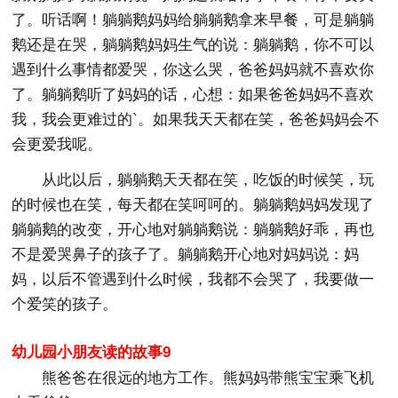
了。听话啊！躺躺鹅妈妈给躺躺鹅拿来早餐，可是躺躺
鹅还是在哭，躺躺鹅妈妈生气的说：躺躺鹅，你不可以
遇到什么事情都爱哭，你这么哭，爸爸妈妈就不喜欢你
了。躺躺鹅听了妈妈的话，心想：如果爸爸妈妈不喜欢
我，我会更难过的`。如果我天天都在笑，爸爸妈妈会不
会更爱我呢。
从此以后，躺躺鹅天天都在笑，吃饭的时候笑，玩
的时候也在笑，每天都在笑呵呵的。躺躺鹅妈妈发现了
躺躺鹅的改变，开心地对躺躺鹅说：躺躺鹅好乖，再也
不是爱哭鼻子的孩子了。躺躺鹅开心地对妈妈说：妈
妈，以后不管遇到什么时候，我都不会哭了，我要做一
个爱笑的孩子。
幼儿园小朋友读的故事9
熊爸爸在很远的地方工作。熊妈妈带熊宝宝乘飞机