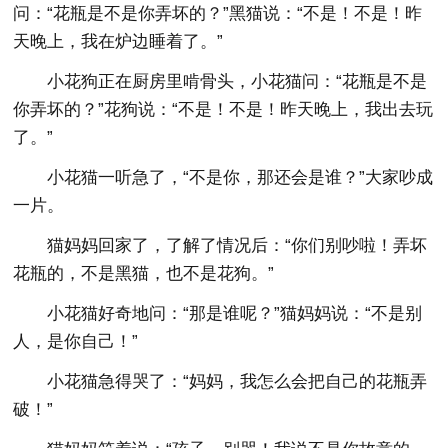
问：“花瓶是不是你弄坏的？”黑猫说：“不是！不是！昨
天晚上，我在炉边睡着了。”
小花狗正在厨房里啃骨头，小花猫问：“花瓶是不是
你弄坏的？”花狗说：“不是！不是！昨天晚上，我出去玩
了。”
小花猫一听急了，“不是你，那还会是谁？”大家吵成
一片。
猫妈妈回家了，了解了情况后：“你们别吵啦！弄坏
花瓶的，不是黑猫，也不是花狗。”
小花猫好奇地问：“那是谁呢？”猫妈妈说：“不是别
人，是你自己！”
小花猫急得哭了：“妈妈，我怎么会把自己的花瓶弄
破！”