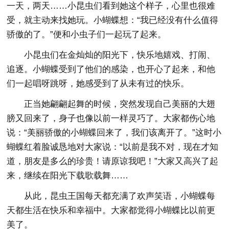
一天，两天……小昆虫们看到她这个样子，心里也很难
受，就主动来找她玩。小蝴蝶想：“我已经没有什么值得
骄傲的了。”便和小虫子们一起玩了起来。
小昆虫们在金灿灿的阳光下，快乐地嬉戏、打闹、
追逐。小蝴蝶受到了他们的感染，也开心了起来，和他
们一起唱呀跳呀，她感受到了从未有过的快乐。
正当她翩翩起舞的时候，突然发现自己美丽的大翅
膀又回来了，身子也像以前一样灵巧了。大家都伤心地
说：“美丽骄傲的小蝴蝶回来了，我们该离开了。”这时小
蝴蝶红着脸诚恳地对大家说：“以前是我不对，现在才知
道，朋友是多么的珍贵！请原谅我吧！”大家又高兴了起
来，继续在阳光下载歌载舞……
从此，昆虫王国每天都充满了欢声笑语，小蝴蝶每
天都生活在快乐和幸福中。大家都觉得小蝴蝶比以前更
美了。