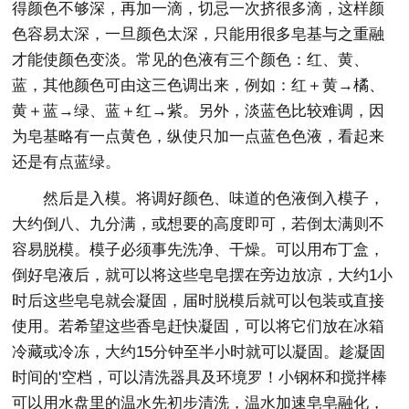
得颜色不够深，再加一滴，切忌一次挤很多滴，这样颜
色容易太深，一旦颜色太深，只能用很多皂基与之重融
才能使颜色变淡。常见的色液有三个颜色：红、黄、
蓝，其他颜色可由这三色调出来，例如：红＋黄→橘、
黄＋蓝→绿、蓝＋红→紫。另外，淡蓝色比较难调，因
为皂基略有一点黄色，纵使只加一点蓝色色液，看起来
还是有点蓝绿。
然后是入模。将调好颜色、味道的色液倒入模子，
大约倒八、九分满，或想要的高度即可，若倒太满则不
容易脱模。模子必须事先洗净、干燥。可以用布丁盒，
倒好皂液后，就可以将这些皂皂摆在旁边放凉，大约1小
时后这些皂皂就会凝固，届时脱模后就可以包装或直接
使用。若希望这些香皂赶快凝固，可以将它们放在冰箱
冷藏或冷冻，大约15分钟至半小时就可以凝固。趁凝固
时间的'空档，可以清洗器具及环境罗！小钢杯和搅拌棒
可以用水盘里的温水先初步清洗，温水加速皂皂融化，