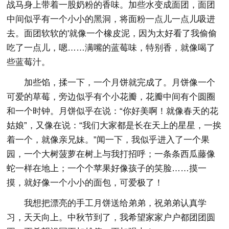
战马身上带着一股奶粉的香味。加些水变成面团，面团
中间似乎有一个小小的黑洞，将面粉一点儿一点儿吸进
去。面团软软的'就像一个橡皮泥，因为太好看了我偷偷
吃了一点儿，嗯……满嘴的蓝莓味，特别香，就像喝了
些蓝莓汁。
加些馅，揉一下，一个月饼就完成了。月饼像一个
可爱的草莓，旁边似乎有个小花瓣，花瓣中间有个圆圈
和一个时钟。月饼似乎在说：“你好美啊！就像春天的花
姑娘”，又像在说：“我们大家都是长在天上的星星，一挨
着一个，就像亲兄妹。”闻一下，我似乎进入了一个果
园，一个大树菠萝在树上与我打招呼；一条条西瓜藤像
蛇一样在地上；一个个苹果好像孩子的笑脸……摸一
摸，就好像一个小小的面包，可爱极了！
我想把漂亮的手工月饼送给弟弟，祝弟弟认真学
习，天天向上。中秋节到了，我希望家家户户都团团圆