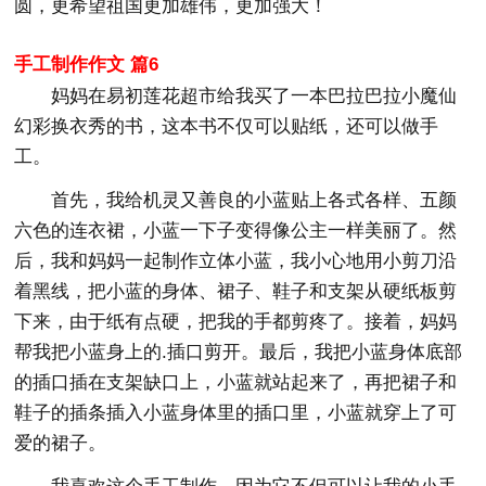
圆，更希望祖国更加雄伟，更加强大！
手工制作作文 篇6
妈妈在易初莲花超市给我买了一本巴拉巴拉小魔仙
幻彩换衣秀的书，这本书不仅可以贴纸，还可以做手
工。
首先，我给机灵又善良的小蓝贴上各式各样、五颜
六色的连衣裙，小蓝一下子变得像公主一样美丽了。然
后，我和妈妈一起制作立体小蓝，我小心地用小剪刀沿
着黑线，把小蓝的身体、裙子、鞋子和支架从硬纸板剪
下来，由于纸有点硬，把我的手都剪疼了。接着，妈妈
帮我把小蓝身上的.插口剪开。最后，我把小蓝身体底部
的插口插在支架缺口上，小蓝就站起来了，再把裙子和
鞋子的插条插入小蓝身体里的插口里，小蓝就穿上了可
爱的裙子。