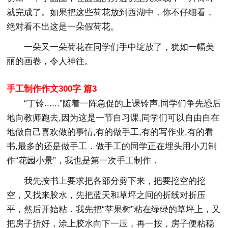
就完成了。如果把这些荷花放到西湖中，你不仔细看，
绝对看不出这是一朵假荷花。
一朵又一朵荷花在同学们手中绽放了，犹如一幅美
丽的画卷，令人神往。
手工制作作文300字 篇3
“丁铃......”随着一阵急促的上课铃声,同学们争先恐后
地向教师跑去,因为这是一节自习课,同学们可以自由自在
地做自己喜欢做的事情,有的做手工,有的写作业,有的看
书,最多的还是做手工．做手工的同学正在埋头用小刀制
作“花园小景”，我也是第一次手工制作．
我先按书上要求把各部分剪下来，把要挖空的挖
空，又找来胶水，先把蓝天和草坪之间的折线对折压
平，然后开始粘．我先把“苹果树”粘在绿绿的草坪上，又
把房子折好，涂上胶水向下一压，再一按，房子便粘稳