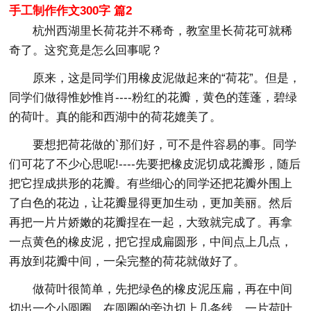
手工制作作文300字 篇2
杭州西湖里长荷花并不稀奇，教室里长荷花可就稀
奇了。这究竟是怎么回事呢？
原来，这是同学们用橡皮泥做起来的“荷花”。但是，
同学们做得惟妙惟肖----粉红的花瓣，黄色的莲蓬，碧绿
的荷叶。真的能和西湖中的荷花媲美了。
要想把荷花做的`那们好，可不是件容易的事。同学
们可花了不少心思呢!----先要把橡皮泥切成花瓣形，随后
把它捏成拱形的花瓣。有些细心的同学还把花瓣外围上
了白色的花边，让花瓣显得更加生动，更加美丽。然后
再把一片片娇嫩的花瓣捏在一起，大致就完成了。再拿
一点黄色的橡皮泥，把它捏成扁圆形，中间点上几点，
再放到花瓣中间，一朵完整的荷花就做好了。
做荷叶很简单，先把绿色的橡皮泥压扁，再在中间
切出一个小圆圈，在圆圈的旁边切上几条线，一片荷叶