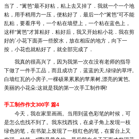
当了．“篱笆”最不好粘，粘上去又掉了．我就一个一个地
粘，用手稍用力一压，便粘好了．最后一个“篱笆”可不能
乱粘，要看序号，一个粘在墙壁上，一个粘在蓝色上，
这样“篱笆”才算粘好．粘好后，我又开始粘小花．我在剪
好的`小花下面弄一些胶水，放在相应的地方，向下一
按，小花也就粘好了，就全部完成了．
我真的很高兴了，因为我第一次在没有老师的指导
下做了一件手工品，而且成功了．蓝蓝的天,绿绿的草坪,
白墙红瓦的小房子,一棵硕果累累的苹果树,漂亮的篱笆,
美丽的小花朵:这就是我的第一次手工制作啊!
手工制作作文300字 篇4
今天，我在家里画画。当用到蓝色彩笔的时候，可
是怎么也找不到了。我东找西找，在桌子角上发现一枝
绿色的笔，在书架上发现了一枝红色的笔，在窗台上又