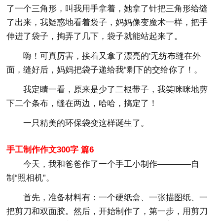
了一个三角形，叫我用手拿着，她拿了针把三角形给缝
了出来，我疑惑地看着袋子，妈妈像变魔术一样，把手
伸进了袋子，掏弄了几下，袋子就能站起来了。
嗨！可真厉害，接着又拿了漂亮的'无纺布缝在外
面，缝好后，妈妈把袋子递给我“剩下的交给你了！。
我定睛一看，原来是少了二根带子，我笑咪咪地剪
下二个条布，缝在两边，哈哈，搞定了！
一只精美的环保袋变这样诞生了。
手工制作作文300字 篇6
今天，我和爸爸作了一个手工小制作————自
制“照相机”。
首先，准备材料有：一个硬纸盒、一张描图纸、一
把剪刀和双面胶。然后，开始制作了，第一步，用剪刀