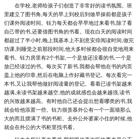
在学校,老师给孩子们创造了非常好的读书氛围。班
里建立了图书角,每天的早上到校后到做早操前都是孩子
们课外阅读时间。钰力每天都会早早地过来看书,除了看
自己带的书,还要借图书角的书看。现在白天的阅读时间
都超过了半小时,晚上我基本上不刻意安排阅读时间,做完
功课,到睡觉之前那段时间,他大多时候都会很自觉地用来
看书。钰力房里有2个书架,一个是放还没看的书,一个是
放已经读过的书。每次买了新书,我都会帮他在书的内页
盖上他的印章,然后在电脑上作好藏书登记。每次看完一
本书,又让我帮他做好阅读量的登记。看着已读书架越来
越满,未读书架越来越空,他的成就感也会越来越强,读书
的兴致越来越高。有时他自己还会提出想看哪类的书,我
就会给他添置一些。钰力很羡慕外公有一个一面墙那么
大的而且摆满了书的书柜。去外公外婆家小住的时候,他
就会在外公的大书柜里找书看。