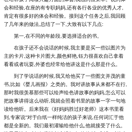
会和经验,在座的有专职妈妈,还有各行各业的优秀人才,
肯定有很多好的体会和经验。接到这个任务之后,我回顾
了几年来的做法,总结了一下,大致有以下几点:
第一,在不同的年龄段,要选择适合的书。
在孩子还不会说话的时候,我主要是买一些以图片为
主的卡片,这种卡片图大,颜色鲜艳,钰力很喜欢自己拿着
看看或者玩耍,外婆也经常给他讲这是什么那是什么。
到了学说话的时候,我又给他买了一些图文并茂的童
书,比如《婴儿画报》之类的。我对讲故事从来都不在行,
那时我很羡慕那些可以绘声绘色讲故事的妈妈,怎么可以
把故事讲得这么动听,我就会照着书里的故事一字一句地
读给他听。后来我在《好妈妈胜过好老师》这本书里看
到,专家说“对于白纸一样纯洁的孩子来说,任何词汇于他
都是全新的。我们最初灌输给他什么,他就接受了什么。