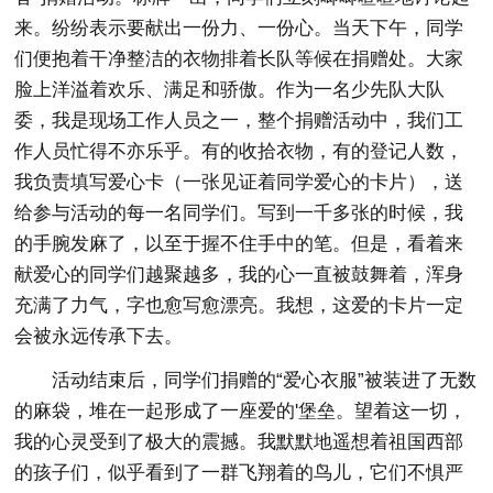
来。纷纷表示要献出一份力、一份心。当天下午，同学
们便抱着干净整洁的衣物排着长队等候在捐赠处。大家
脸上洋溢着欢乐、满足和骄傲。作为一名少先队大队
委，我是现场工作人员之一，整个捐赠活动中，我们工
作人员忙得不亦乐乎。有的收拾衣物，有的登记人数，
我负责填写爱心卡（一张见证着同学爱心的卡片），送
给参与活动的每一名同学们。写到一千多张的时候，我
的手腕发麻了，以至于握不住手中的笔。但是，看着来
献爱心的同学们越聚越多，我的心一直被鼓舞着，浑身
充满了力气，字也愈写愈漂亮。我想，这爱的卡片一定
会被永远传承下去。
活动结束后，同学们捐赠的“爱心衣服”被装进了无数
的麻袋，堆在一起形成了一座爱的'堡垒。望着这一切，
我的心灵受到了极大的震撼。我默默地遥想着祖国西部
的孩子们，似乎看到了一群飞翔着的鸟儿，它们不惧严