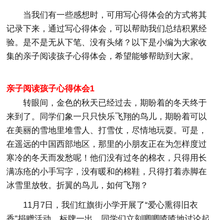
当我们有一些感想时，可用写心得体会的方式将其
记录下来，通过写心得体会，可以帮助我们总结积累经
验。是不是无从下笔、没有头绪？以下是小编为大家收
集的亲子阅读孩子心得体会，希望能够帮助到大家。
亲子阅读孩子心得体会1
转眼间，金色的秋天已经过去，期盼着的冬天终于
来到了。同学们象一只只快乐飞翔的鸟儿，期盼着可以
在美丽的雪地里堆雪人、打雪仗，尽情地玩耍。可是，
在遥远的中国西部地区，那里的小朋友正在为怎样度过
寒冷的冬天而发愁呢！他们没有过冬的棉衣，只得用长
满冻疮的小手写字，没有暖和的棉鞋，只得打着赤脚在
冰雪里放牧。折翼的鸟儿，如何飞翔？
11月7日，我们红旗街小学开展了“爱心熏得旧衣
香”捐赠活动。标牌一出，同学们立刻唧唧喳喳地讨论起