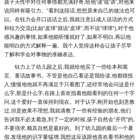
孩子天性中对任何事情都充满好奇,给他‘读’或‘讲’,对他来
说同样有吸引力。”看到这段话,想想原来自己的做法也可
以。在钰力会开口说话之后,我就注意以成人说话的方式
和钰力交流(比如“皮球”就说“皮球”,而不说“球球”),对于他
感兴趣的事情,如果他能听懂就好了,如果不明白,再以他
能明白的方式解释一遍。我个人觉得这样会让孩子尽早
了解和学会对事物的准确表达。
钰力上了幼儿园之后,我就给他买了一些绘本和寓
言、童话故事书。不管是他自己看还是我给读,他都很投
入;慢慢地他就不再满足于只看图了,还经常地会问这是什
么字,那是什么字,在路上喜欢指着他能看到的任何一个字
问,这个爱好一直保持到现在。对于认字,刚开始也刻意教
过,但是效果不理想,我就请教了一些有经验的朋友,他们
告诉我不必太着急,到了一定的时候,孩子自然会“开窍”的,
不要强求,顺其自然是最好的。到了幼儿园的最后一个暑
假,发现他的识字量猛增,我想这应该跟他喜欢看书和他的