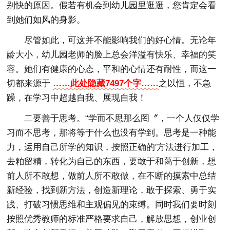
别快的原因。假若有机会到幼儿园里逛逛，您肯定会看
到她们如风的身影。
尽管如此，可这并不能影响我们的好心情。无论年
龄大小，幼儿园老师的脸上总会洋溢有快乐、幸福的笑
容。她们有健康的心态，平和的心情还有耐性，而这一
切都来源于
……此处隐藏7497个字……
之以恒，不急
躁，在学习中超越自我、展现自我！
二要善于思考。“学而不思那么罔〞，一个人仅仅学
习而不思考，那将等于什么也没有学到。思考是一种能
力，运用自己所学的知识，按照正确的'方法进行加工，
去粕留精，转化为自己的东西，要敢于和蔼于创新，想
前人所不敢想，做前人所不敢做，在不断的摸索中总结
新经验，找到新方法，创造新理论，敢于探索、勇于实
践、打破习惯思维和主观偏见的束缚。同时我们要时刻
按照优秀教师的标准严格要求自己，解放思想，创业创