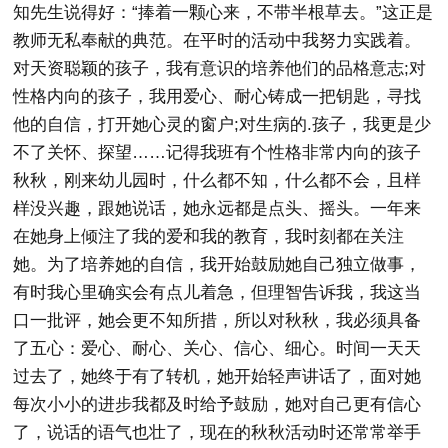
知先生说得好：“捧着一颗心来，不带半根草去。”这正是
教师无私奉献的典范。在平时的活动中我努力实践着。
对天资聪颖的孩子，我有意识的培养他们的品格意志;对
性格内向的孩子，我用爱心、耐心铸成一把钥匙，寻找
他的自信，打开她心灵的窗户;对生病的.孩子，我更是少
不了关怀、探望……记得我班有个性格非常内向的孩子
秋秋，刚来幼儿园时，什么都不知，什么都不会，且样
样没兴趣，跟她说话，她永远都是点头、摇头。一年来
在她身上倾注了我的爱和我的教育，我时刻都在关注
她。为了培养她的自信，我开始鼓励她自己独立做事，
有时我心里确实会有点儿着急，但理智告诉我，我这当
口一批评，她会更不知所措，所以对秋秋，我必须具备
了五心：爱心、耐心、关心、信心、细心。时间一天天
过去了，她终于有了转机，她开始轻声讲话了，面对她
每次小小的进步我都及时给予鼓励，她对自己更有信心
了，说话的语气也壮了，现在的秋秋活动时还常常举手