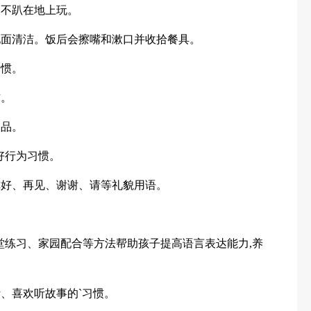
，不趴在地上玩。
、地面清洁。饭后会擦嘴和漱口并收拾餐具。
习惯。
惯。
物品。
好行为习惯。
你好、再见、谢谢、请等礼貌用语。
堂练习、家园配合等方法帮助孩子提高语言表达能力,养
听、喜欢听故事的`习惯。