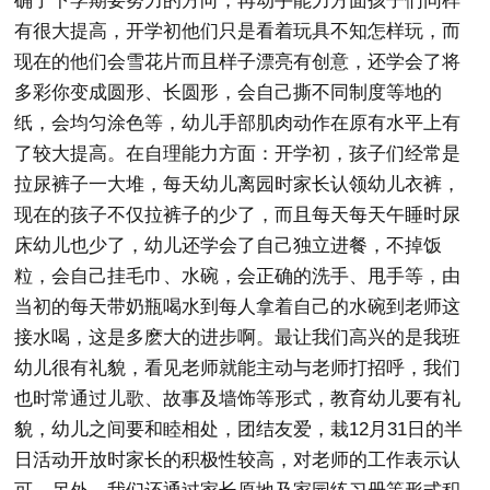
确了下学期要努力的方向，再动手能力方面孩子们同样
有很大提高，开学初他们只是看着玩具不知怎样玩，而
现在的他们会雪花片而且样子漂亮有创意，还学会了将
多彩你变成圆形、长圆形，会自己撕不同制度等地的
纸，会均匀涂色等，幼儿手部肌肉动作在原有水平上有
了较大提高。在自理能力方面：开学初，孩子们经常是
拉尿裤子一大堆，每天幼儿离园时家长认领幼儿衣裤，
现在的孩子不仅拉裤子的少了，而且每天每天午睡时尿
床幼儿也少了，幼儿还学会了自己独立进餐，不掉饭
粒，会自己挂毛巾、水碗，会正确的洗手、甩手等，由
当初的每天带奶瓶喝水到每人拿着自己的水碗到老师这
接水喝，这是多麽大的进步啊。最让我们高兴的是我班
幼儿很有礼貌，看见老师就能主动与老师打招呼，我们
也时常通过儿歌、故事及墙饰等形式，教育幼儿要有礼
貌，幼儿之间要和睦相处，团结友爱，栽12月31日的半
日活动开放时家长的积极性较高，对老师的工作表示认