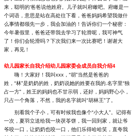
来，聪明的'爸爸说他姓府。儿子就叫府瞰吧。府瞰是一
个词语，意思是站在高处往下看，爸爸妈妈希望我做什
么事情都领先一步，我会加油的！告诉你们一个秘密：
今年暑假里，爸爸还带我去学习了轮滑呢，我可神气
了！你们会轮滑吗？下次我们来一次比赛吧！谢谢大
家，再见！
幼儿园家长自我介绍幼儿园家委会成员自我介绍4
嗨！大家好！我叫xxx，“胡”当然是爸爸的
姓，“林”是奶奶的姓，奶奶说她的姓要在我的.名字里“独
占一方”，姓王的妈妈也不甘示弱，还好，妈妈野心小，
只占一个角落，不然，我的名字就叫“胡林王”了。
别看我个子小，可有时候我也像个“小大人”。记得有
一次，夏羽立送给我一块茯苓饼，我一回到家，就让爷
爷咬一口，让奶奶也咬一口，他们乐得哈哈笑，直夸我