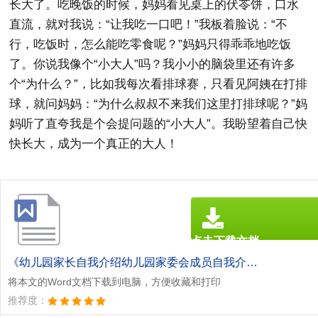
长大了。吃晚饭的时候，妈妈看见桌上的伏苓饼，口水
直流，就对我说：“让我吃一口吧！”我板着脸说：“不
行，吃饭时，怎么能吃零食呢？”妈妈只得乖乖地吃饭
了。你说我像个“小大人”吗？我小小的脑袋里还有许多
个“为什么？”，比如我每次看排球赛，只看见阿姨在打排
球，就问妈妈：“为什么叔叔不来我们这里打排球呢？”妈
妈听了直夸我是个会提问题的“小大人”。我盼望着自己快
快长大，成为一个真正的大人！
点击下载文档
文档为doc格式
《幼儿园家长自我介绍幼儿园家委会成员自我介绍.doc》
将本文的Word文档下载到电脑，方便收藏和打印
推荐度：