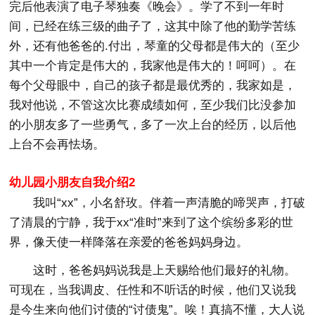
完后他表演了电子琴独奏《晚会》。学了不到一年时
间，已经在练三级的曲子了，这其中除了他的勤学苦练
外，还有他爸爸的.付出，琴童的父母都是伟大的（至少
其中一个肯定是伟大的，我家他是伟大的！呵呵）。在
每个父母眼中，自己的孩子都是最优秀的，我家如是，
我对他说，不管这次比赛成绩如何，至少我们比没参加
的小朋友多了一些勇气，多了一次上台的经历，以后他
上台不会再怯场。
幼儿园小朋友自我介绍2
我叫“xx”，小名舒玫。伴着一声清脆的啼哭声，打破
了清晨的宁静，我于xx“准时”来到了这个缤纷多彩的世
界，像天使一样降落在亲爱的爸爸妈妈身边。
这时，爸爸妈妈说我是上天赐给他们最好的礼物。
可现在，当我调皮、任性和不听话的时候，他们又说我
是今生来向他们讨债的“讨债鬼”。唉！真搞不懂，大人说