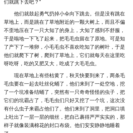
们就跳下去吧？”
他们就鼓起勇气扔掉小伞向下跳去。但是没有跳在
草地上，而是跳在了草地附近的一颗大树上，而且不偏
不歪地压在了一只大知了的身上，大知了感到不舒服，
于是嗡地一下飞了起来，把毛毛虫留在了原地。可是知
了产下了一堆卵，小毛毛虫不喜欢吃知了的树叶，于是
他们就爬下了树，爬到了草地上，它们就每天在这里吃
呀吃呀，吃的又肥又大，吃成了大毛毛虫。
现在草地上有些枯黄了，秋天快要到来了，两条毛
毛虫要在一起去吐丝化蛹了，他们来到了一处空地，挖
了一个坑准备结蛹了，突然有一只奇奇怪怪的虫子，把
它们的坑霸占了，毛毛虫们只好又挖了一个坑，这次没
有什么虫子来霸占他们了。他们来到了洞里，把洞口填
上吐出了一层一层的细丝，把自己裹得严严实实的，那
样子就像装满棉花的封口布袋。他们安安静静地睡着