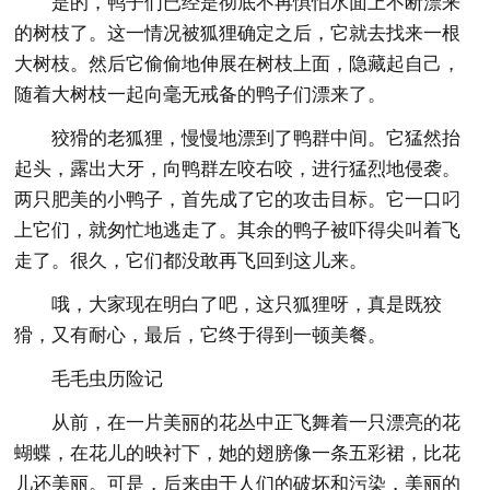
是的，鸭子们已经是彻底不再惧怕水面上不断漂来
的树枝了。这一情况被狐狸确定之后，它就去找来一根
大树枝。然后它偷偷地伸展在树枝上面，隐藏起自己，
随着大树枝一起向毫无戒备的鸭子们漂来了。
狡猾的老狐狸，慢慢地漂到了鸭群中间。它猛然抬
起头，露出大牙，向鸭群左咬右咬，进行猛烈地侵袭。
两只肥美的小鸭子，首先成了它的攻击目标。它一口叼
上它们，就匆忙地逃走了。其余的鸭子被吓得尖叫着飞
走了。很久，它们都没敢再飞回到这儿来。
哦，大家现在明白了吧，这只狐狸呀，真是既狡
猾，又有耐心，最后，它终于得到一顿美餐。
毛毛虫历险记
从前，在一片美丽的花丛中正飞舞着一只漂亮的花
蝴蝶，在花儿的映衬下，她的翅膀像一条五彩裙，比花
儿还美丽。可是，后来由于人们的破坏和污染，美丽的