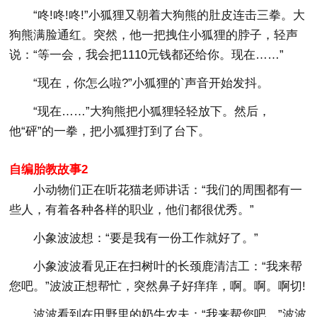
“咚!咚!咚!”小狐狸又朝着大狗熊的肚皮连击三拳。大
狗熊满脸通红。突然，他一把拽住小狐狸的脖子，轻声
说：“等一会，我会把1110元钱都还给你。现在……”
“现在，你怎么啦?”小狐狸的`声音开始发抖。
“现在……”大狗熊把小狐狸轻轻放下。然后，
他“砰”的一拳，把小狐狸打到了台下。
自编胎教故事2
小动物们正在听花猫老师讲话：“我们的周围都有一
些人，有着各种各样的职业，他们都很优秀。”
小象波波想：“要是我有一份工作就好了。”
小象波波看见正在扫树叶的长颈鹿清洁工：“我来帮
您吧。”波波正想帮忙，突然鼻子好痒痒，啊。啊。啊切!
波波看到在田野里的奶牛农夫：“我来帮您吧。”波波