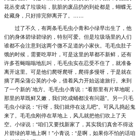
花丛变成了垃圾站，肮脏的废品扔的到处都是，蝴蝶无
处藏身，只好排完卵离开了。……
过了不久，有两条毛毛虫小青和小绿早出生了，他
们的身体碧绿碧绿的，特别可爱。但是垃圾场里的人们
谁都不会注意到这两个微不足道的小家伙。毛毛虫肚子
饿的时候，需要吃草叶，可是这里的草都不新鲜，还有
许多苍蝇嗡嗡地乱叫，毛毛虫实在忍受不住了，就准备
离开这里。可是他们爬呀爬呀，爬得多慢呀，于是就在
摘了两朵蒲公英的小伞，借着风力开始远途旅行。来到
了一个新的`地方。毛毛虫小青说：“看那里有片草地呢，
那里的草既鲜又嫩，我们吃成蛹都没有问题”。另一只毛
毛虫小绿说：“行呀，我们就停在这儿吧”。可风儿捣起鬼
来了。毛毛虫刚停在草地上，风儿就把他们吹上了天
空。小绿说：“咱们又要找新家了，其实我们真舍不得这
片碧绿的草地上啊！”小青说：“是啊，如果你不怕的话咱