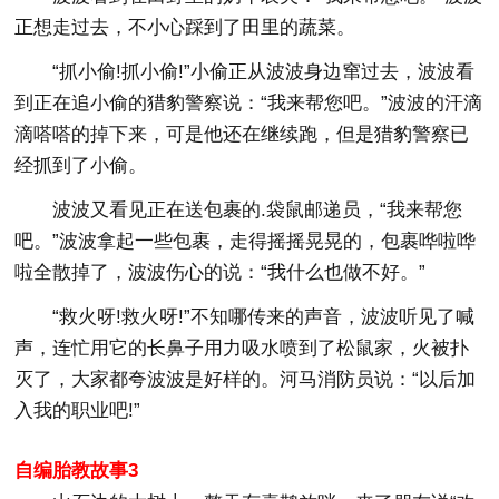
正想走过去，不小心踩到了田里的蔬菜。
“抓小偷!抓小偷!”小偷正从波波身边窜过去，波波看
到正在追小偷的猎豹警察说：“我来帮您吧。”波波的汗滴
滴嗒嗒的掉下来，可是他还在继续跑，但是猎豹警察已
经抓到了小偷。
波波又看见正在送包裹的.袋鼠邮递员，“我来帮您
吧。”波波拿起一些包裹，走得摇摇晃晃的，包裹哗啦哗
啦全散掉了，波波伤心的说：“我什么也做不好。”
“救火呀!救火呀!”不知哪传来的声音，波波听见了喊
声，连忙用它的长鼻子用力吸水喷到了松鼠家，火被扑
灭了，大家都夸波波是好样的。河马消防员说：“以后加
入我的职业吧!”
自编胎教故事3