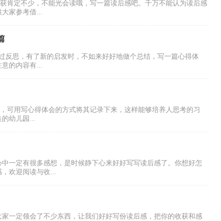
收获肯定不少，不能光会读哦，写一篇读后感吧。千万不能认为读后感
家参考借...
篇
经过反思，有了新的启发时，不如来好好地做个总结，写一篇心得体
的内容有...
想时，可用写心得体会的方式将其记录下来，这样能够培养人思考的习
幼儿园...
心中一定有很多感想，是时候静下心来好好写写读后感了。你想好怎
欢迎阅读与收...
大家一定领会了不少东西，让我们好好写份读后感，把你的收获和感