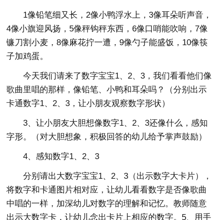
1像铅笔细又长，2像小鸭浮水上，3像耳朵听声音，
4像小旗迎风扬，5像秤钩秤东西，6像口哨能吹响，7像
镰刀割小麦，8像麻花拧一遭，9像勺子能盛饭，10像筷
子加鸡蛋。
今天我们请来了数字宝宝1、2、3，我们看看他们像
歌曲里唱的那样，像铅笔、小鸭和耳朵吗？（分别出示
卡通数字1、2、3，让小朋友观察数字形状）
3、让小朋友大胆想像数字1、2、3还像什么，感知
字形。（对大胆想象，积极回答的幼儿给予掌声鼓励）
4、感知数字1、2、3
分别请出大数字宝宝1、2、3（出示数字大卡片），
将数字和卡通图片相对应，让幼儿看看数字是否像歌曲
中唱的一样，加深幼儿对数字的理解和记忆。教师随意
出示大数字卡，让幼儿念出卡片上相应的数字。5、用手