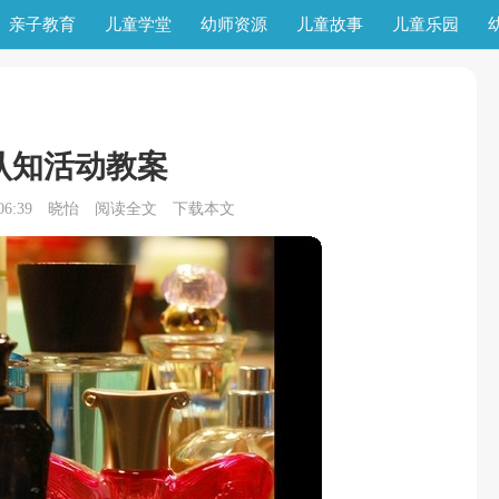
亲子教育
儿童学堂
幼师资源
儿童故事
儿童乐园
认知活动教案
6:39
晓怡
阅读全文
下载本文