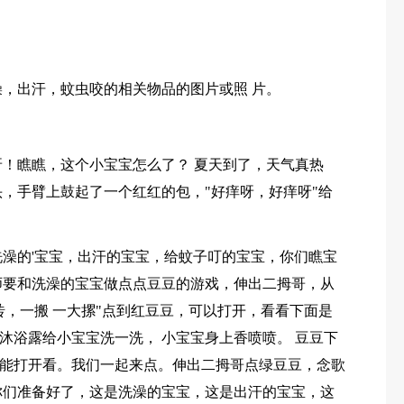
澡，出汗，蚊虫咬的相关物品的图片或照 片。
呀！瞧瞧，这个小宝宝怎么了？ 夏天到了，天气真热
头，手臂上鼓起了一个红红的包，"好痒呀，好痒呀"给
洗澡的'宝宝，出汗的宝宝，给蚊子叮的宝宝，你们瞧宝
师要和洗澡的宝宝做点点豆豆的游戏，伸出二拇哥，从
砖，一搬 一大摞"点到红豆豆，可以打开，看看下面是
沐浴露给小宝宝洗一洗， 小宝宝身上香喷喷。 豆豆下
能打开看。我们一起来点。伸出二拇哥点绿豆豆，念歌
你们准备好了，这是洗澡的宝宝，这是出汗的宝宝，这